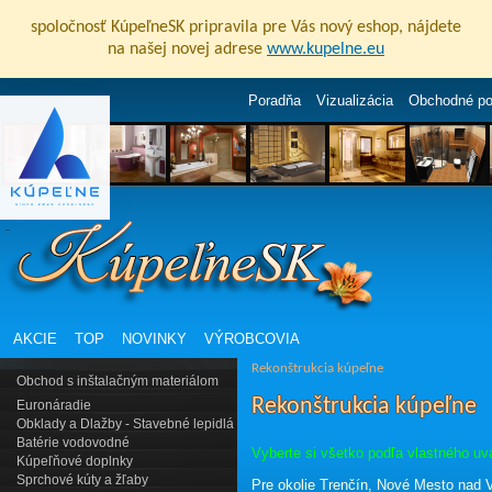
spoločnosť KúpeľneSK pripravila pre Vás nový eshop, nájdete
na našej novej adrese
www.kupelne.eu
Poradňa
Vizualizácia
Obchodné p
AKCIE
TOP
NOVINKY
VÝROBCOVIA
Rekonštrukcia kúpeľne
Obchod s inštalačným materiálom
Rekonštrukcia kúpeľne
Euronáradie
Obklady a Dlažby - Stavebné lepidlá
Batérie vodovodné
Vyberte si všetko podľa vlastného uv
Kúpeľňové doplnky
Sprchové kúty a žľaby
Pre okolie Trenčín, Nové Mesto nad 