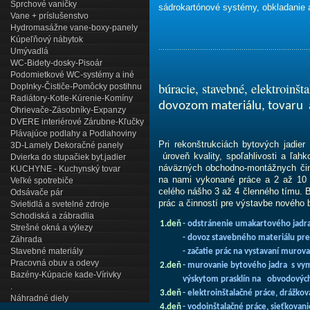
Sprchové vaničky
sádrokartónové systémy, obkladanie a
Vane + príslušenstvo
Hydromasážne vane-boxy-panely
Kúpeľňový nábytok
...................................................................
Umývadlá
WC-Bidety-dosky-Pisoár
Podomietkové WC-systémy a iné
búracie, stavebné, elektroinšt
Doplnky-Čističe-Pomôcky postihnu
Radiátory-Kotle-Kúrenie-Komíny
dovozom materiálu, tovaru
Ohrievače-Zásobníky-Expanzy
DVERE interiérové Zárubne-Kľučky
Plávajúce podlahy a Podlahoviny
Pri rekonštrukciách bytových jadie
3D-Lamely Dekoračné panely
úroveň kvality, spoľahlivosti a ľa
Dvierka do stupačiek byt.jadier
náväzných obchodno-montážnych čin
KUCHYNE - Kuchynský tovar
na nami vykonané práce a 2 až 10 r
Veľké spotrebiče
celého nášho 3 až 4 členného tímu. 
Odsávače pár
prác a činností pre výstavbe nového 
Svietidlá a svetelné zdroje
Schodiská a zábradlia
1.deň
- odstránenie umakartového jadra
Strešné okná a výlezy
- dovoz stavebného materiálu pre
Záhrada
Stavebné materiály
- začatie prác na vystavaní murov
Pracovná obuv a odevy
2.deň
- murovanie bytového jadra s vy
Bazény-Kúpacie kade-Vírivky
výskytom
prasklín na obvodovýc
.
3.deň
- elektroinštalačné práce, drážk
Náhradné diely
4.deň
- vodoinštalačné práce, sieťkovan