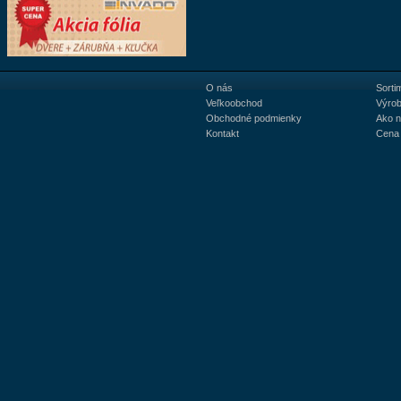
O nás
Sorti
Veľkoobchod
Výrob
Obchodné podmienky
Ako 
Kontakt
Cena