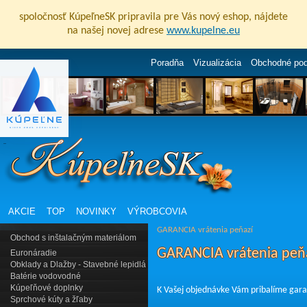
spoločnosť KúpeľneSK pripravila pre Vás nový eshop, nájdete
na našej novej adrese
www.kupelne.eu
Poradňa
Vizualizácia
Obchodné po
AKCIE
TOP
NOVINKY
VÝROBCOVIA
GARANCIA vrátenia peňazí
Obchod s inštalačným materiálom
GARANCIA vrátenia peň
Euronáradie
Obklady a Dlažby - Stavebné lepidlá
Batérie vodovodné
Kúpeľňové doplnky
K Vašej objednávke Vám pribalíme gara
Sprchové kúty a žľaby