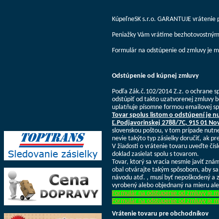
KúpeľneSK s.r.o. GARANTUJE vrátenie p
Peniažky Vám vrátime bezhotovostným p
Formulár na odstúpenie od zmluvy je m
Odstúpenie od kúpnej zmluvy
Podľa Zák.č.102/2014 Z.z. o ochrane s
odstúpiť od takto uzatvorenej zmluvy b
uplatňuje písomne formou emailovej sp
Tovar spolus listom o odstúpení je 
Ľ.Podjavorinskej 2788/7C, 915 01 N
slovenskou poštou, v tom prípade nutne 
nevie takýto typ zásielky doručiť, ak 
V žiadosti o vrátenie tovaru uveďte čí
doklad zasielat spolu s tovarom.
Tovar, ktorý sa vracia nesmie javiť zná
obal otvárajte takým spôsobom, aby sa 
návodu atď. , musí byť nepoškodený a z
vyrobený alebo objednaný na mieru ale
Formulár na odstúpenie od zmluvy je m
Formulár na odstúpenie od zmluvy je m
Vrátenie tovaru pre obchodníkov