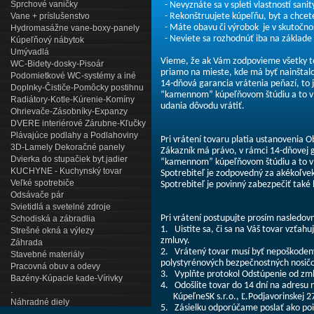
Sprchové vaničky
- Nevyznáte sa v spleti vlastností sani
Vane + príslušenstvo
- Rekonštruujete kúpeľňu, byt a chcete 
- Máte obavu či výrobok je v skutočnos
Hydromasážne vane-boxy-panely
- Neviete sa rozhodnúť iba na základe
Kúpeľňový nábytok
Umývadlá
Vieme, že ak Vám zodpovieme všetky t
WC-Bidety-dosky-Pisoár
priamo na mieste, kde má byť nainštal
Podomietkové WC-systémy a iné
14-dňová garancia vrátenia peňazí, to j
Doplnky-Čističe-Pomôcky postihnu
“kamennom” kúpeľňovom štúdiu a to v r
Radiátory-Kotle-Kúrenie-Komíny
udania dôvodu vrátiť.
Ohrievače-Zásobníky-Expanzy
DVERE interiérové Zárubne-Kľučky
Plávajúce podlahy a Podlahoviny
Pri vrátení tovaru platia ustanovenia
3D-Lamely Dekoračné panely
Zákazník má právo, v rámci 14-dňovej g
Dvierka do stupačiek byt.jadier
“kamennom” kúpeľňovom štúdiu a to v r
KUCHYNE - Kuchynský tovar
Spotrebiteľ je zodpovedný za akékoľvek
Veľké spotrebiče
Spotrebiteľ je povinný zabezpečiť také 
Odsávače pár
Svietidlá a svetelné zdroje
Pri vrátení postupujte prosím nasledov
Schodiská a zábradlia
1. Uistite sa, či sa na Váš tovar vzťah
Strešné okná a výlezy
zmluvy.
Záhrada
2. Vrátený tovar musí byť nepoškodený
Stavebné materiály
polystyrénových bezpečnostných nosičov
Pracovná obuv a odevy
3. Vyplňte protokol Odstúpenie od zml
Bazény-Kúpacie kade-Vírivky
4. Odošlite tovar do 14 dní na adresu 
.
KúpeľneSK s.r.o., Ľ.Podjavorinskej 2
Náhradné diely
5. Zásielku odporúčame poslať ako pois