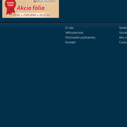
O nás
Sorti
Veľkoobchod
Výrob
Obchodné podmienky
Ako 
Kontakt
Cena