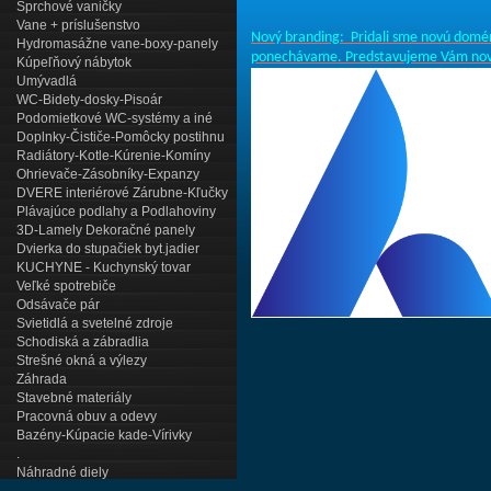
Sprchové vaničky
Vane + príslušenstvo
Nový branding: Pridali sme novú domén
Hydromasážne vane-boxy-panely
ponechávame. Predstavujeme Vám nové 
Kúpeľňový nábytok
Umývadlá
WC-Bidety-dosky-Pisoár
Podomietkové WC-systémy a iné
Doplnky-Čističe-Pomôcky postihnu
Radiátory-Kotle-Kúrenie-Komíny
Ohrievače-Zásobníky-Expanzy
DVERE interiérové Zárubne-Kľučky
Plávajúce podlahy a Podlahoviny
3D-Lamely Dekoračné panely
Dvierka do stupačiek byt.jadier
KUCHYNE - Kuchynský tovar
Veľké spotrebiče
Odsávače pár
Svietidlá a svetelné zdroje
Schodiská a zábradlia
Strešné okná a výlezy
Záhrada
Stavebné materiály
Pracovná obuv a odevy
Bazény-Kúpacie kade-Vírivky
.
Náhradné diely