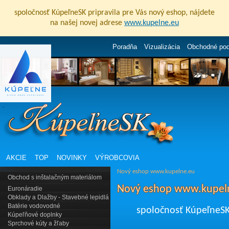
spoločnosť KúpeľneSK pripravila pre Vás nový eshop, nájdete
na našej novej adrese
www.kupelne.eu
Poradňa
Vizualizácia
Obchodné po
AKCIE
TOP
NOVINKY
VÝROBCOVIA
Nový eshop www.kupelne.eu
Obchod s inštalačným materiálom
Nový eshop www.kupel
Euronáradie
Obklady a Dlažby - Stavebné lepidlá
Batérie vodovodné
spoločnosť KúpeľneSK 
Kúpeľňové doplnky
Sprchové kúty a žľaby