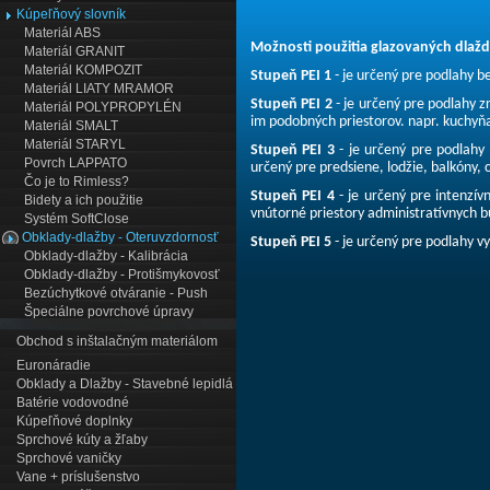
Kúpeľňový slovník
Materiál ABS
Možnosti použitia glazovaných dlažd
Materiál GRANIT
Materiál KOMPOZIT
Stupeň PEI 1
- je určený pre podlahy b
Materiál LIATY MRAMOR
Stupeň PEI 2
- je určený pre podlahy 
Materiál POLYPROPYLÉN
im podobných priestorov. napr. kuchyňa
Materiál SMALT
Materiál STARYL
Stupeň PEI 3
- je určený pre podlahy 
Povrch LAPPATO
určený pre predsiene, lodžie, balkóny, 
Čo je to Rimless?
Stupeň PEI 4
- je určený pre intenzívn
Bidety a ich použitie
vnútorné priestory administratívnych b
Systém SoftClose
Obklady-dlažby - Oteruvzdornosť
Stupeň PEI 5
- je určený pre podlahy v
Obklady-dlažby - Kalibrácia
Obklady-dlažby - Protišmykovosť
Bezúchytkové otváranie - Push
Špeciálne povrchové úpravy
Obchod s inštalačným materiálom
Euronáradie
Obklady a Dlažby - Stavebné lepidlá
Batérie vodovodné
Kúpeľňové doplnky
Sprchové kúty a žľaby
Sprchové vaničky
Vane + príslušenstvo