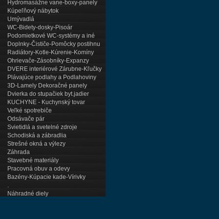
Hydromasážne vane-boxy-panely
Kúpeľňový nábytok
Umývadlá
WC-Bidety-dosky-Pisoár
Podomietkové WC-systémy a iné
Doplnky-Čističe-Pomôcky postihnu
Radiátory-Kotle-Kúrenie-Komíny
Ohrievače-Zásobníky-Expanzy
DVERE interiérové Zárubne-Kľučky
Plávajúce podlahy a Podlahoviny
3D-Lamely Dekoračné panely
Dvierka do stupačiek byt.jadier
KUCHYNE - Kuchynský tovar
Veľké spotrebiče
Odsávače pár
Svietidlá a svetelné zdroje
Schodiská a zábradlia
Strešné okná a výlezy
Záhrada
Stavebné materiály
Pracovná obuv a odevy
Bazény-Kúpacie kade-Vírivky
.
Náhradné diely