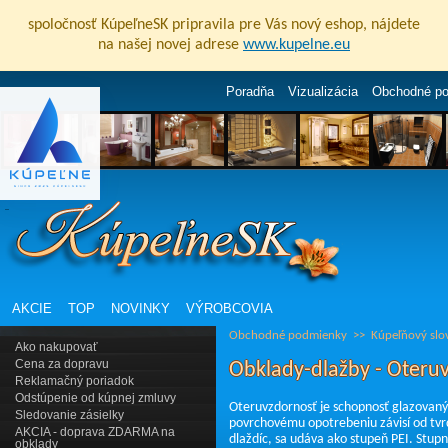
spoločnosť KúpeľneSK pripravila pre Vás nový eshop, nájdete
na našej novej adrese
www.kupelne.eu
Poradňa
Vizualizácia
Obchodné p
AKCIE
TOP
NOVINKY
VÝROBCOVIA
Obchodné podmienky
>>
Kúpeľňový slo
Ako nakupovať
Cena za dopravu
Obklady-dlažby - Oteru
Reklamačný poriadok
Odstúpenie od kúpnej zmluvy
Oteruvzdornosť je schopnosť glazovaný
Sledovanie zásielky
povrchovému opotrebeniu závisí od tvrd
AKCIA - doprava ZDARMA na
dlaždíc, sa udáva ako stupeň PEI. Stupn
obklady