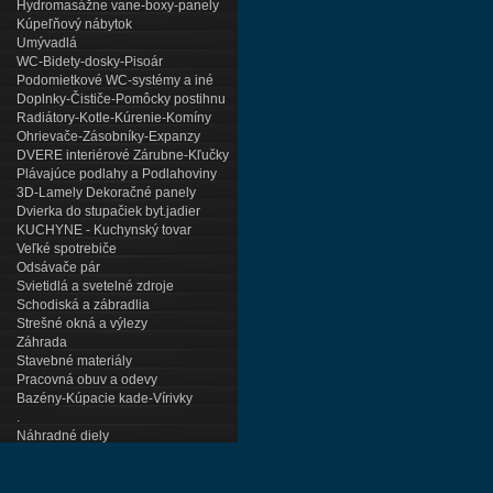
Hydromasážne vane-boxy-panely
Kúpeľňový nábytok
Umývadlá
WC-Bidety-dosky-Pisoár
Podomietkové WC-systémy a iné
Doplnky-Čističe-Pomôcky postihnu
Radiátory-Kotle-Kúrenie-Komíny
Ohrievače-Zásobníky-Expanzy
DVERE interiérové Zárubne-Kľučky
Plávajúce podlahy a Podlahoviny
3D-Lamely Dekoračné panely
Dvierka do stupačiek byt.jadier
KUCHYNE - Kuchynský tovar
Veľké spotrebiče
Odsávače pár
Svietidlá a svetelné zdroje
Schodiská a zábradlia
Strešné okná a výlezy
Záhrada
Stavebné materiály
Pracovná obuv a odevy
Bazény-Kúpacie kade-Vírivky
.
Náhradné diely