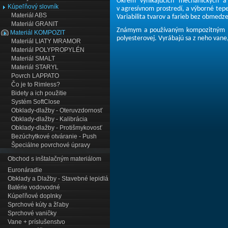
Okrem vynikajúcich mechanických a 
Kúpeľňový slovník
v agresívnom prostredí, a výborné tep
Materiál ABS
Variabilita tvarov a farieb bez obmedz
Materiál GRANIT
Známym a používaným kompozitným ma
Materiál KOMPOZIT
polyesterovej
. Vyrábajú sa z neho vane
Materiál LIATY MRAMOR
Materiál POLYPROPYLÉN
Materiál SMALT
Materiál STARYL
Povrch LAPPATO
Čo je to Rimless?
Bidety a ich použitie
Systém SoftClose
Obklady-dlažby - Oteruvzdornosť
Obklady-dlažby - Kalibrácia
Obklady-dlažby - Protišmykovosť
Bezúchytkové otváranie - Push
Špeciálne povrchové úpravy
Obchod s inštalačným materiálom
Euronáradie
Obklady a Dlažby - Stavebné lepidlá
Batérie vodovodné
Kúpeľňové doplnky
Sprchové kúty a žľaby
Sprchové vaničky
Vane + príslušenstvo