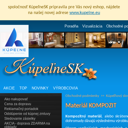
spoločnosť KúpeľneSK pripravila pre Vás nový eshop, nájdete
na našej novej adrese
www.kupelne.eu
Poradňa
Vizualizácia
Obchodné p
AKCIE
TOP
NOVINKY
VÝROBCOVIA
Obchodné podmienky
>>
Kúpeľňový slo
Ako nakupovať
Cena za dopravu
Materiál KOMPOZIT
Reklamačný poriadok
Odstúpenie od kúpnej zmluvy
Kompozitný materiál
, alebo skráten
Sledovanie zásielky
dohromady dávajú výslednému výrobku n
AKCIA - doprava ZDARMA na
obklady