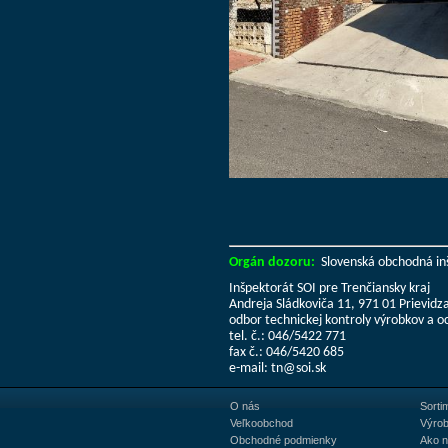
Orgán dozoru:
Slovenská obchodná in
Inšpektorát SOI pre Trenčiansky kraj
Andreja Sládkoviča 11, 971 01 Prievidz
odbor technickej kontroly výrobkov a o
tel. č.: 046/5422 771
fax č.: 046/5420 685
e-mail: tn@soi.sk
O nás
Sorti
Veľkoobchod
Výrob
Obchodné podmienky
Ako 