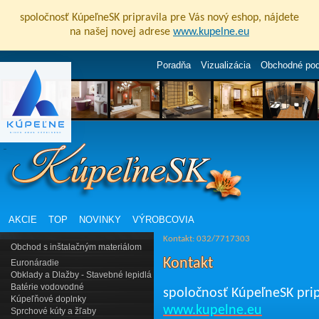
spoločnosť KúpeľneSK pripravila pre Vás nový eshop, nájdete
na našej novej adrese
www.kupelne.eu
Poradňa
Vizualizácia
Obchodné po
AKCIE
TOP
NOVINKY
VÝROBCOVIA
Kontakt: 032/7717303
Obchod s inštalačným materiálom
Kontakt
Euronáradie
Obklady a Dlažby - Stavebné lepidlá
Batérie vodovodné
spoločnosť KúpeľneSK prip
Kúpeľňové doplnky
www.kupelne.eu
Sprchové kúty a žľaby