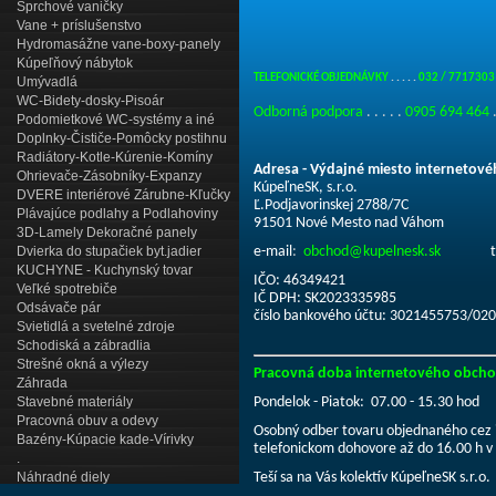
Sprchové vaničky
Vane + príslušenstvo
Hydromasážne vane-boxy-panely
Kúpeľňový nábytok
TELEFONICKÉ OBJEDNÁVKY
. . . . .
032 / 771730
Umývadlá
WC-Bidety-dosky-Pisoár
Odborná podpora
. . . . .
0905 694 464
.
Podomietkové WC-systémy a iné
Doplnky-Čističe-Pomôcky postihnu
Radiátory-Kotle-Kúrenie-Komíny
Adresa - Výdajné miesto internetov
Ohrievače-Zásobníky-Expanzy
KúpeľneSK, s.r.o.
DVERE interiérové Zárubne-Kľučky
Ľ.Podjavorinskej 2788/7C
Plávajúce podlahy a Podlahoviny
91501 Nové Mesto nad Váhom
3D-Lamely Dekoračné panely
Dvierka do stupačiek byt.jadier
e-mail
:
obchod@kupelnesk.sk
tel.ko
KUCHYNE - Kuchynský tovar
IČO: 46349421
Veľké spotrebiče
IČ DPH: SK2023335985
Odsávače pár
číslo bankového účtu: 3021455753/02
Svietidlá a svetelné zdroje
Schodiská a zábradlia
Strešné okná a výlezy
Pracovná doba internetového obch
Záhrada
Pondelok - Piatok: 07.00 - 15.30 hod
Stavebné materiály
Pracovná obuv a odevy
Osobný odber tovaru objednaného cez i
Bazény-Kúpacie kade-Vírivky
telefonickom dohovore až do 16.00 h v 
.
Teší sa na Vás kolektív KúpeľneSK s.r.o.
Náhradné diely