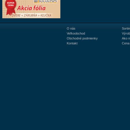
O nás
Sorti
Veľkoobchod
Výrob
Obchodné podmienky
Ako 
Kontakt
Cena