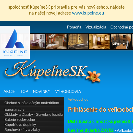
spoločnosť KúpeľneSK pripravila pre Vás nový eshop, nájdete
na našej novej adrese
www.kupelne.eu
Poradňa
Vizualizácia
Obchodné p
AKCIE
TOP
NOVINKY
VÝROBCOVIA
Veľkoobchod
Obchod s inštalačným materiálom
Prihlásenie do veľkoob
Euronáradie
Obklady a Dlažby - Stavebné lepidlá
Batérie vodovodné
Distribučná činnosť KúpeľneSK s.
Kúpeľňové doplnky
Sprchové kúty a žľaby
Revízne dvierka ZAVRZ
-
Veľkoobch