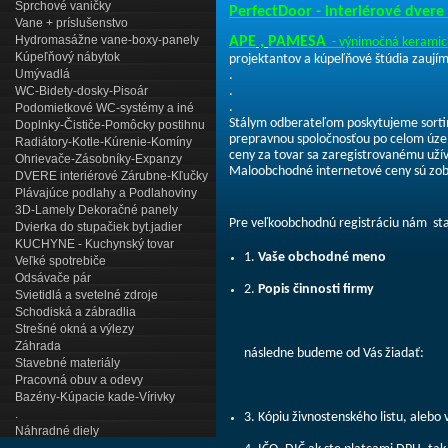
Sprchové vaničky
PerfectDoor - interiérové dvere
Vane + príslušenstvo
Hydromasážne vane-boxy-panely
APE
,
PAMESA
- výnimočná keramick
Kúpeľňový nábytok
projektantov a kúpeľňové štúdia zaují
Umývadlá
.
WC-Bidety-dosky-Pisoár
.
.
Podomietkové WC-systémy a iné
Stálym odberateľom poskytujeme sorti
Doplnky-Čističe-Pomôcky postihnu
prepravnou spoločnosťou po celom úze
Radiátory-Kotle-Kúrenie-Komíny
ceny za tovar sa zaregistrovanému užív
Ohrievače-Zásobníky-Expanzy
Maloobchodné internetové ceny sú zobr
DVERE interiérové Zárubne-Kľučky
Plávajúce podlahy a Podlahoviny
3D-Lamely Dekoračné panely
Pre veľkoobchodnú registráciu nám sta
Dvierka do stupačiek byt.jadier
KUCHYNE - Kuchynský tovar
1.
Vaše obchodné meno
Veľké spotrebiče
Odsávače pár
2.
Popis činnosti firmy
Svietidlá a svetelné zdroje
Schodiská a zábradlia
Strešné okná a výlezy
Záhrada
následne budeme od Vás žiadať:
Stavebné materiály
Pracovná obuv a odevy
Bazény-Kúpacie kade-Vírivky
.
3. Kópiu živnostenského listu, alebo
Náhradné diely