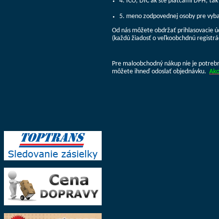
4. IČO, DIČ ak ste platcami DPH, tak
5. meno zodpovednej osoby pre vyb
Od nás môžete obdržať prihlasovacie 
(každú žiadosť o veľkoobchdnú registrá
Pre maloobchodný nákup nie je potrebná
môžete ihneď odoslať objednávku.
Ako