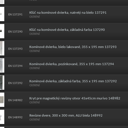
Kľúč na komínové dvierka, natretý na bielo 137291
EN 137291
OSTATNÍ
Kľúč na komínové dvierka, základná farba 137290
EN 137290
OSTATNÍ
Komínové dvierka, bielo lakované, 355 x 195 mm 137293
EN 137293
OSTATNÍ
Komínové dvierka, pozinkované, 355 x 195 mm 137294
EN 137294
OSTATNÍ
Komínové dvierka, základná farba, 355 x 195 mm 137292
EN 137292
OSTATNÍ
Kryt pre magnetický revízny otvor 45x45cm murivo 148982
EN 148982
OSTATNÍ
Revízne dvere, 300 x 300 mm, ALU biela 148992
EN 148992
OSTATNÍ