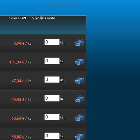
Nasledujúca
Posledná
Cena s DPH
V košíku máte
ks
6,94 €
/ ks
ks
101,33 €
/ ks
ks
47,34 €
/ ks
ks
44,53 €
/ ks
ks
60,64 €
/ ks
ks
68,86 €
/ ks