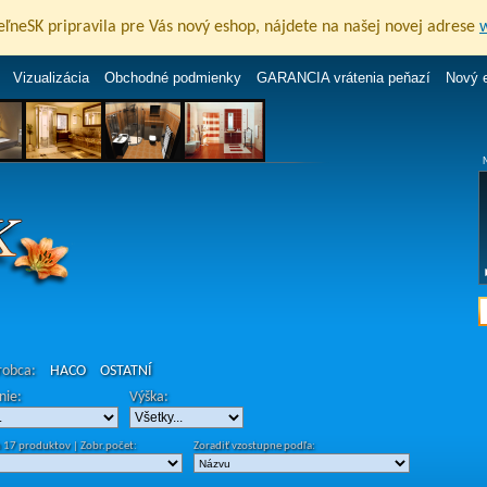
eľneSK pripravila pre Vás nový eshop, nájdete na našej novej adrese
Vizualizácia
Obchodné podmienky
GARANCIA vrátenia peňazí
Nový 
ýrobca:
HACO
OSTATNÍ
nie:
Výška:
 17 produktov | Zobr.počet:
Zoradiť vzostupne podľa: