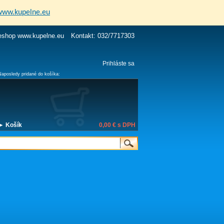
www.kupelne.eu
eshop www.kupelne.eu
Kontakt: 032/7717303
Prihláste sa
Naposledy pridané do košíka:
► Košík
0,00 €
s DPH