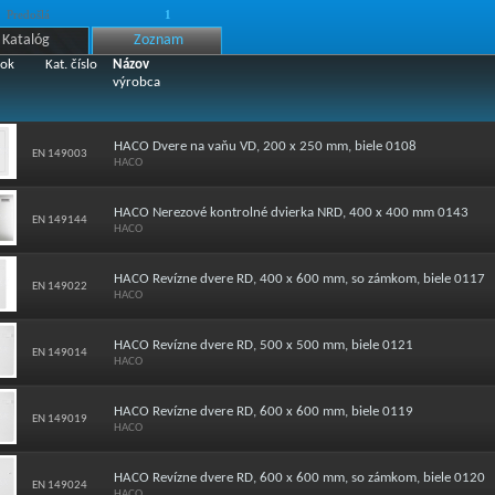
Predošlá
1
Katalóg
Zoznam
ok
Kat. číslo
Názov
výrobca
HACO Dvere na vaňu VD, 200 x 250 mm, biele 0108
EN 149003
HACO
HACO Nerezové kontrolné dvierka NRD, 400 x 400 mm 0143
EN 149144
HACO
HACO Revízne dvere RD, 400 x 600 mm, so zámkom, biele 0117
EN 149022
HACO
HACO Revízne dvere RD, 500 x 500 mm, biele 0121
EN 149014
HACO
HACO Revízne dvere RD, 600 x 600 mm, biele 0119
EN 149019
HACO
HACO Revízne dvere RD, 600 x 600 mm, so zámkom, biele 0120
EN 149024
HACO