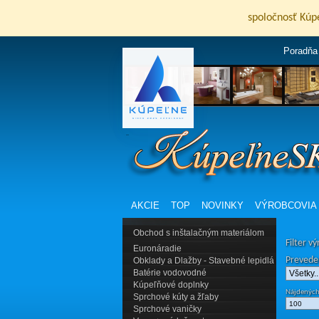
spoločnosť Kúp
Poradňa
AKCIE
TOP
NOVINKY
VÝROBCOVIA
Obchod s inštalačným materiálom
Filter v
Euronáradie
Prevede
Obklady a Dlažby - Stavebné lepidlá
Batérie vodovodné
Kúpeľňové doplnky
Nájdených
Sprchové kúty a žľaby
Sprchové vaničky