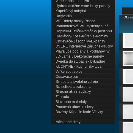
Vane + príslušenstvo
Prvá
Hydromasážne vane-boxy-panely
Kúpeľňový nábytok
Umývadlá
Obráz
WC-Bidety-dosky-Pisoár
Podomietkové WC-systémy a iné
Doplnky-Čističe-Pomôcky postihnu
Radiátory-Kotle-Kúrenie-Komíny
Ohrievače-Zásobníky-Expanzy
DVERE interiérové Zárubne-Kľučky
Plávajúce podlahy a Podlahoviny
3D-Lamely Dekoračné panely
Dvierka do stupačiek byt.jadier
KUCHYNE - Kuchynský tovar
Veľké spotrebiče
Odsávače pár
Svietidlá a svetelné zdroje
Schodiská a zábradlia
Strešné okná a výlezy
Záhrada
Stavebné materiály
Pracovná obuv a odevy
Bazény-Kúpacie kade-Vírivky
.
Náhradné diely