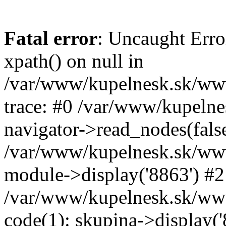
Fatal error
: Uncaught Erro
xpath() on null in
/var/www/kupelnesk.sk/www
trace: #0 /var/www/kupeln
navigator->read_nodes(fals
/var/www/kupelnesk.sk/ww
module->display('8863') #2
/var/www/kupelnesk.sk/www
code(1): skupina->display('