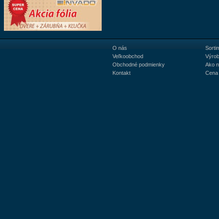
O nás
Sorti
Veľkoobchod
Výrob
Obchodné podmienky
Ako 
Kontakt
Cena