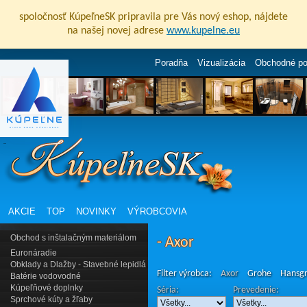
spoločnosť KúpeľneSK pripravila pre Vás nový eshop, nájdete
na našej novej adrese
www.kupelne.eu
Poradňa
Vizualizácia
Obchodné p
AKCIE
TOP
NOVINKY
VÝROBCOVIA
Obchod s inštalačným materiálom
- Axor
Euronáradie
Obklady a Dlažby - Stavebné lepidlá
Filter výrobca:
Axor
Grohe
Hansg
Batérie vodovodné
Kúpeľňové doplnky
Séria:
Prevedenie:
Sprchové kúty a žľaby