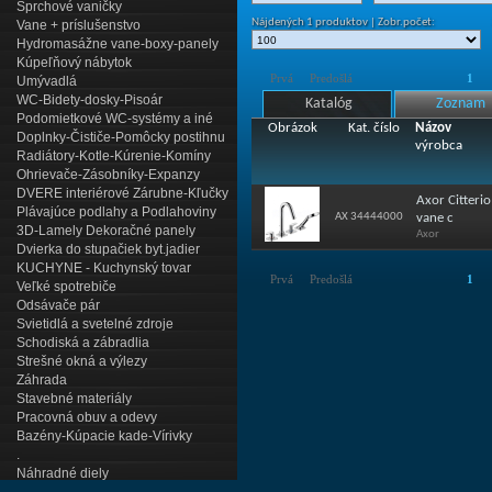
Sprchové vaničky
Nájdených 1 produktov | Zobr.počet:
Vane + príslušenstvo
Hydromasážne vane-boxy-panely
Kúpeľňový nábytok
Prvá
Predošlá
1
Umývadlá
WC-Bidety-dosky-Pisoár
Katalóg
Zoznam
Podomietkové WC-systémy a iné
Obrázok
Kat. číslo
Názov
Doplnky-Čističe-Pomôcky postihnu
výrobca
Radiátory-Kotle-Kúrenie-Komíny
Ohrievače-Zásobníky-Expanzy
DVERE interiérové Zárubne-Kľučky
Axor Citteri
Plávajúce podlahy a Podlahoviny
AX 34444000
vane c
3D-Lamely Dekoračné panely
Axor
Dvierka do stupačiek byt.jadier
KUCHYNE - Kuchynský tovar
Prvá
Predošlá
1
Veľké spotrebiče
Odsávače pár
Svietidlá a svetelné zdroje
Schodiská a zábradlia
Strešné okná a výlezy
Záhrada
Stavebné materiály
Pracovná obuv a odevy
Bazény-Kúpacie kade-Vírivky
.
Náhradné diely