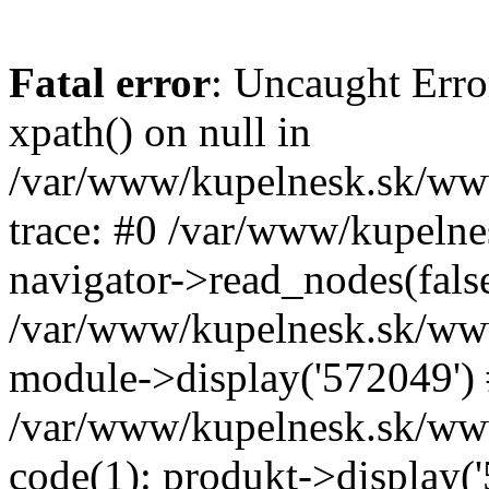
Fatal error
: Uncaught Erro
xpath() on null in
/var/www/kupelnesk.sk/www
trace: #0 /var/www/kupeln
navigator->read_nodes(fals
/var/www/kupelnesk.sk/ww
module->display('572049')
/var/www/kupelnesk.sk/www
code(1): produkt->display(