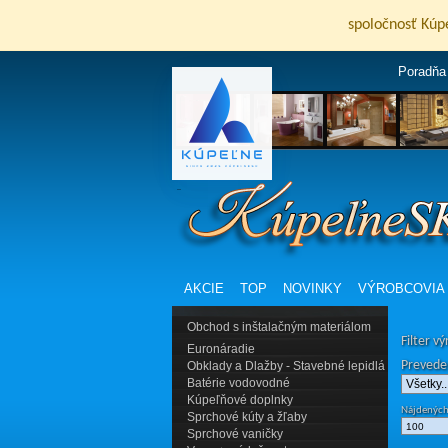
spoločnosť Kúp
Poradňa
AKCIE
TOP
NOVINKY
VÝROBCOVIA
Obchod s inštalačným materiálom
Filter v
Euronáradie
Prevede
Obklady a Dlažby - Stavebné lepidlá
Batérie vodovodné
Kúpeľňové doplnky
Nájdených
Sprchové kúty a žľaby
Sprchové vaničky