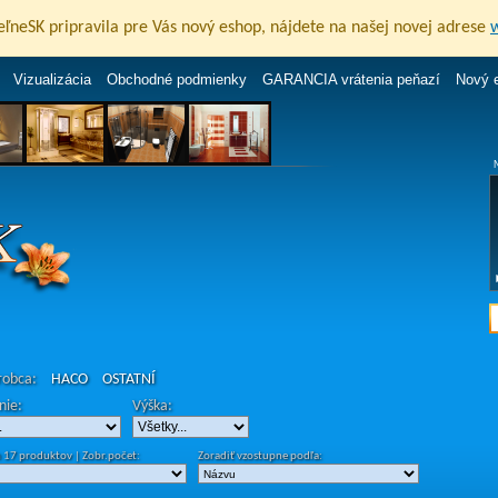
eľneSK pripravila pre Vás nový eshop, nájdete na našej novej adrese
Vizualizácia
Obchodné podmienky
GARANCIA vrátenia peňazí
Nový 
ýrobca:
HACO
OSTATNÍ
nie:
Výška:
 17 produktov | Zobr.počet:
Zoradiť vzostupne podľa: