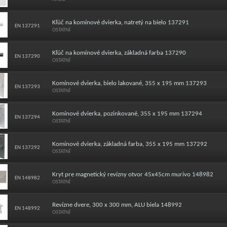
Kľúč na komínové dvierka, natretý na bielo 137291
EN 137291
OSTATNÍ
Kľúč na komínové dvierka, základná farba 137290
EN 137290
OSTATNÍ
Komínové dvierka, bielo lakované, 355 x 195 mm 137293
EN 137293
OSTATNÍ
Komínové dvierka, pozinkované, 355 x 195 mm 137294
EN 137294
OSTATNÍ
Komínové dvierka, základná farba, 355 x 195 mm 137292
EN 137292
OSTATNÍ
Kryt pre magnetický revízny otvor 45x45cm murivo 148982
EN 148982
OSTATNÍ
Revízne dvere, 300 x 300 mm, ALU biela 148992
EN 148992
OSTATNÍ