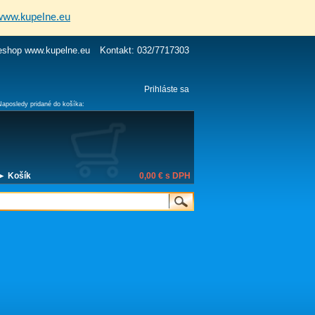
www.kupelne.eu
eshop www.kupelne.eu
Kontakt: 032/7717303
Prihláste sa
Naposledy pridané do košíka:
► Košík
0,00 €
s DPH