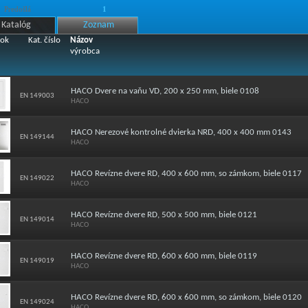
Predošlá
1
Katalóg
Zoznam
ok
Kat. číslo
Názov
výrobca
HACO Dvere na vaňu VD, 200 x 250 mm, biele 0108
EN 149003
HACO
HACO Nerezové kontrolné dvierka NRD, 400 x 400 mm 0143
EN 149144
HACO
HACO Revízne dvere RD, 400 x 600 mm, so zámkom, biele 0117
EN 149022
HACO
HACO Revízne dvere RD, 500 x 500 mm, biele 0121
EN 149014
HACO
HACO Revízne dvere RD, 600 x 600 mm, biele 0119
EN 149019
HACO
HACO Revízne dvere RD, 600 x 600 mm, so zámkom, biele 0120
EN 149024
HACO