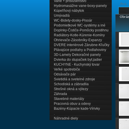
Vane + príslušenstvo
Prvá
Hydromasážne vane-boxy-panely
Kúpeľňový nábytok
Umývadlá
Obráz
WC-Bidety-dosky-Pisoár
Podomietkové WC-systémy a iné
Doplnky-Čističe-Pomôcky postihnu
Radiátory-Kotle-Kúrenie-Komíny
Ohrievače-Zásobníky-Expanzy
DVERE interiérové Zárubne-Kľučky
Plávajúce podlahy a Podlahoviny
3D-Lamely Dekoračné panely
Dvierka do stupačiek byt.jadier
KUCHYNE - Kuchynský tovar
Veľké spotrebiče
Odsávače pár
Svietidlá a svetelné zdroje
Schodiská a zábradlia
Strešné okná a výlezy
Záhrada
Stavebné materiály
Pracovná obuv a odevy
Bazény-Kúpacie kade-Vírivky
.
Náhradné diely