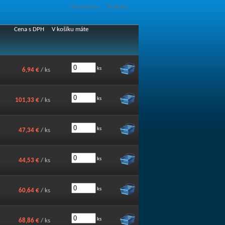
Nasledujúca
Posledná
Cena s DPH
V košíku máte
ks
6,94 €
/ ks
ks
101,33 €
/ ks
ks
47,34 €
/ ks
ks
44,53 €
/ ks
ks
60,64 €
/ ks
ks
68,86 €
/ ks